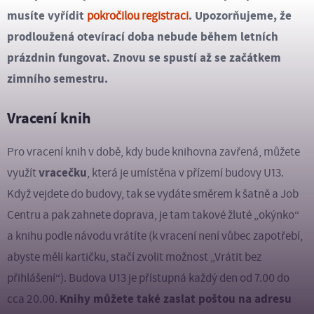
musíte vyřídit
. Upozorňujeme, že
pokročilou registraci
prodloužená otevírací doba nebude během letních
prázdnin fungovat. Znovu se spustí až se začátkem
zimního semestru.
Vracení knih
Pro vracení knih v době, kdy bude knihovna zavřená, můžete
vracečku
využít
, která je umístěna v přízemí budovy U13.
Když vejdete do budovy, tak se vydáte směrem k šatně a Job
Centru a pak zahnete doprava, je tam takové žluté „okýnko“
a knihu podle návodu vrátíte (k vracení není vůbec zapotřebí,
abyste měli kartičku, stačí zvolit možnost „Vrátit bez
přihlášení“). Budova U13 je přístupná každý den od 7.00 do
Knihy můžete také zaslat poštou na adresu
cca 20.00.