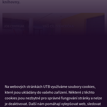
knihovny.
Studovna Uherské Hradiště
Na webových stránkách UTB využíváme soubory cookies,
do 27. 6. = běžná otevírací doba
které jsou ukládány do vašeho zařízení. Některé z těchto
cookies jsou nezbytné pro správné fungování stránky a nelze
30. 6. až 29. 8.
zavřeno
=
je deaktivovat. Další nám pomáhají vylepšovat web, sledovat