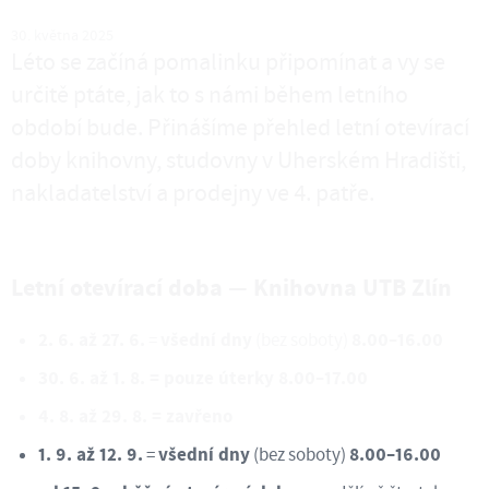
30. května 2025
Léto se začíná pomalinku připomínat a vy se
určitě ptáte, jak to s námi během letního
období bude. Přinášíme přehled letní otevírací
doby knihovny, studovny v Uherském Hradišti,
nakladatelství a prodejny ve 4. patře.
Letní otevírací doba — Knihovna UTB Zlín
2. 6. až 27. 6.
všední dny
8.00–16.00
=
(bez soboty)
30. 6. až 1. 8. = pouze úterky 8.00–17.00
4. 8. až 29. 8. = zavřeno
1. 9. až 12. 9.
všední dny
8.00–16.00
=
(bez soboty)