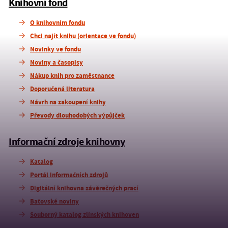
Knihovní fond
O knihovním fondu
Chci najít knihu (orientace ve fondu)
Novinky ve fondu
Noviny a časopisy
Nákup knih pro zaměstnance
Doporučená literatura
Návrh na zakoupení knihy
Převody dlouhodobých výpůjček
Informační zdroje knihovny
Katalog
Portál informačních zdrojů
Digitální knihovna závěrečných prací
Baťovské noviny
Souborný katalog zlínských knihoven