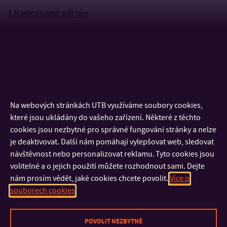
Licencované zdroje
Chci se připojit z domu (vzdálený přístup)
E-knihy
E-časopisy
Seznam elektronických informačních zdrojů pro UTB
Nástroje pro dohledávání plných textů
ČSN online (české technické normy)
Na webových stránkách UTB využíváme soubory cookies,
které jsou ukládány do vašeho zařízení. Některé z těchto
Volně dostupné zdroje
cookies jsou nezbytné pro správné fungování stránky a nelze
je deaktivovat. Další nám pomáhají vylepšovat web, sledovat
Kolekce volně dostupných e-knih
návštěvnost nebo personalizovat reklamu. Tyto cookies jsou
Šedá literatura
volitelné a o jejich použití můžete rozhodnout sami. Dejte
Katalogy disertačních prací
nám prosím vědět, jaké cookies chcete povolit.
Více o
Patentové informační systémy
souborech cookies
Databáze norem
Oborové slovníky a encyklopedie
POVOLIT NEZBYTNÉ