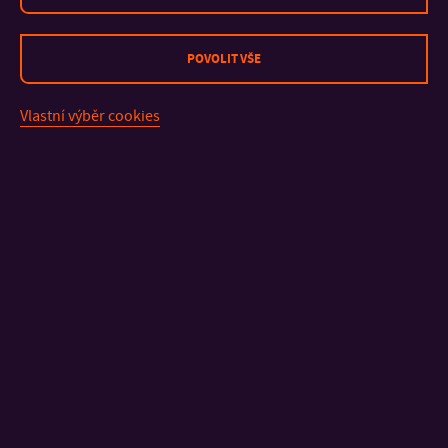
POVOLIT VŠE
Vlastní výběr cookies
KONTAKT
DŮLEŽITÉ INFORMACE
FAKULTY A SOUČÁSTI
RYCHLÉ ODKAZY