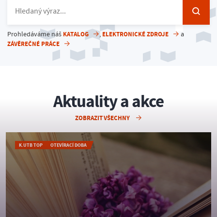
Prohledáváme náš
KATALOG
,
ELEKTRONICKÉ ZDROJE
a
ZÁVĚREČNÉ PRÁCE
Aktuality a akce
ZOBRAZIT VŠECHNY
K.UTB TOP
OTEVÍRACÍ DOBA