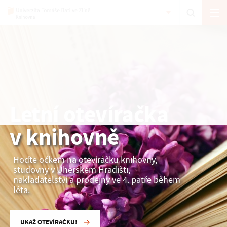
Letní otevíračka
v knihovně
Hoďte očkem na otevíračku knihovny,
studovny v Uherském Hradišti,
nakladatelství a prodejny ve 4. patře během
léta.
UKAŽ OTEVÍRAČKU!