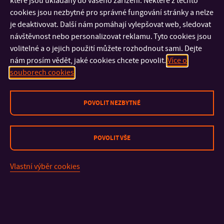
které jsou ukládány do vašeho zařízení. Některé z těchto
cookies jsou nezbytné pro správné fungování stránky a nelze
je deaktivovat. Další nám pomáhají vylepšovat web, sledovat
návštěvnost nebo personalizovat reklamu. Tyto cookies jsou
volitelné a o jejich použití můžete rozhodnout sami. Dejte
KALENDÁŘ
nám prosím vědět, jaké cookies chcete povolit.
Více o
souborech cookies
POVOLIT NEZBYTNÉ
Odebírejte novinky
ZAJÍMÁM SE O INFORMACE PRO...
POVOLIT VŠE
Vlastní výběr cookies