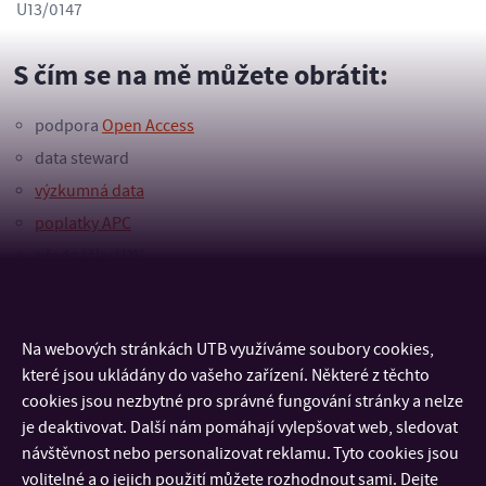
U13/0147
S čím se na mě můžete obrátit:
podpora
Open Access
data steward
výzkumná data
poplatky APC
přednášky U3V
Na webových stránkách UTB využíváme soubory cookies,
KONTAKT
které jsou ukládány do vašeho zařízení. Některé z těchto
cookies jsou nezbytné pro správné fungování stránky a nelze
DŮLEŽITÉ INFORMACE
je deaktivovat. Další nám pomáhají vylepšovat web, sledovat
návštěvnost nebo personalizovat reklamu. Tyto cookies jsou
volitelné a o jejich použití můžete rozhodnout sami. Dejte