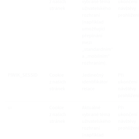
z našich
vybrané téma
ukončení
stránek
uživatelského
návštěvy
rozhraní
prohlížen
(například
umožňující
přepínání
mezi
„standardním“
a „mobilním“
rozhraním).
PIWIK_SESSID
Cookie
Jedinečný
Při
z našich
identifikátor
ukončení
stránek
relace
návštěvy
prohlížen
ui
Cookie
Aktuálně
Při
z našich
vybrané téma
ukončení
stránek
uživatelského
návštěvy
rozhraní
prohlížen
(například