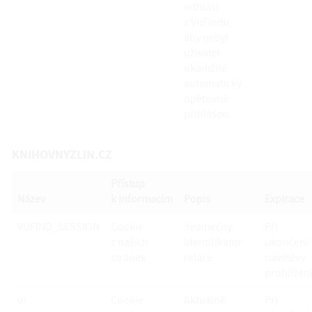
odhlásí
z VuFindu,
aby nebyl
uživatel
okamžitě
automaticky
opětovně
přihlášen.
KNIHOVNYZLIN.CZ
Přístup
Název
k informacím
Popis
Expirace
VUFIND_SESSION
Cookie
Jedinečný
Při
z našich
identifikátor
ukončení
stránek
relace
návštěvy
prohlížen
ui
Cookie
Aktuálně
Při