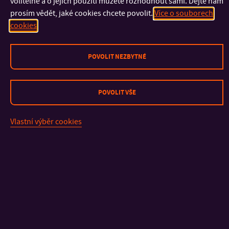
volitelné a o jejich použití můžete rozhodnout sami. Dejte nám
uživatele.
prosím vědět, jaké cookies chcete povolit.
Více o souborech
cookies
DIGILIB.K.UTB.CZ
POVOLIT NEZBYTNÉ
Přístup
Název
k informacím
Popis
Expirace
JSESSIONID
Cookie
Jedinečný
Při
POVOLIT VŠE
z našich
identifikátor
ukončení
stránek
relace
návštěvy
Vlastní výběr cookies
prohlížení
PUBLIKACE.K.UTB.CZ
Přístup
Název
k informacím
Popis
Expirace
JSESSIONID
Cookie
Jedinečný
Při
z našich
identifikátor
ukončení