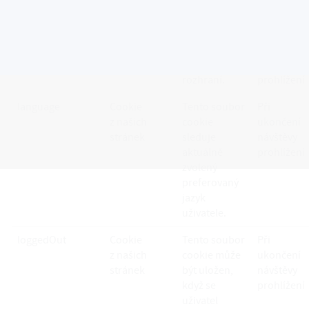
prohlížení
ui
Cookie
Aktuálně
Při
z našich
vybrané téma
ukončení
stránek
uživatelského
návštěvy
rozhraní.
prohlížení
language
Cookie
Tento soubor
Při
z našich
cookie
ukončení
stránek
sleduje
návštěvy
aktuálně
prohlížení
zvolený
preferovaný
jazyk
uživatele.
loggedOut
Cookie
Tento soubor
Při
z našich
cookie může
ukončení
stránek
být uložen,
návštěvy
když se
prohlížení
uživatel