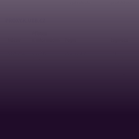
v pixelech.
prohlížení
PROXY.K.UTB.CZ
Přístup
Název
k informacím
Popis
Expirace
ezproxy,
Cookie
Jedinečný
Při
ezproxyl,
z našich
identifikátor relace
ukončení
ezproxyn
stránek
návštěvy
prohlížení
lang
Cookie
Tento soubor
Při
z našich
cookie sleduje
ukončení
stránek
aktuálně zvolený
návštěvy
preferovaný jazyk
prohlížení
uživatele.
SHIBBOLETH.UTB.CZ